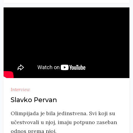
Interview
Slavko Pervan
Olimpijada je bila jedinstvena. Svi koji su
učestvovali u njoj, imaju potpuno zaseban
odnos prema njoj.